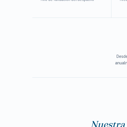
Desd
anual
Nuestra 