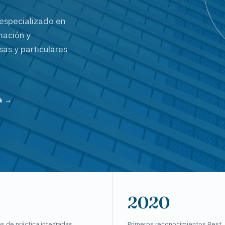
especializado en
mación y
as y particulares
ca →
2020
s de práctica integradas
Primeros reconocimientos Best