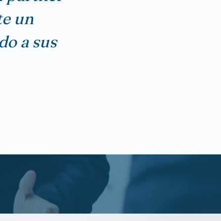
te un
do a sus