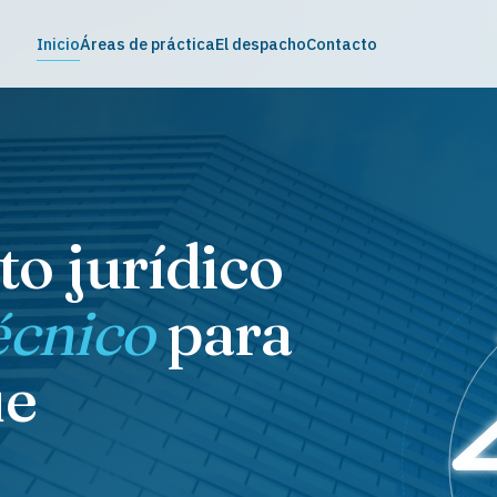
Inicio
Áreas de práctica
El despacho
Contacto
o jurídico
técnico
para
ue