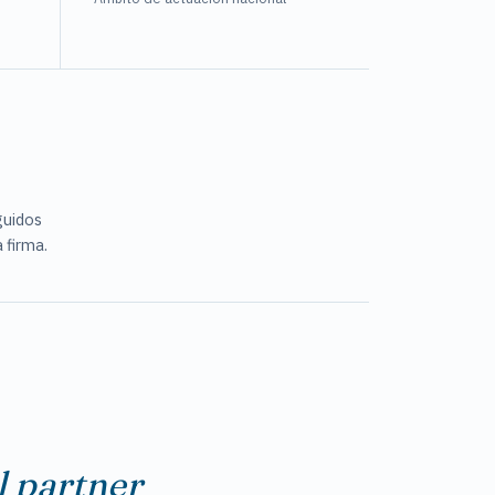
guidos
 firma.
l partner