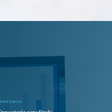
XPERIENCIA
Trayectoria acreditada